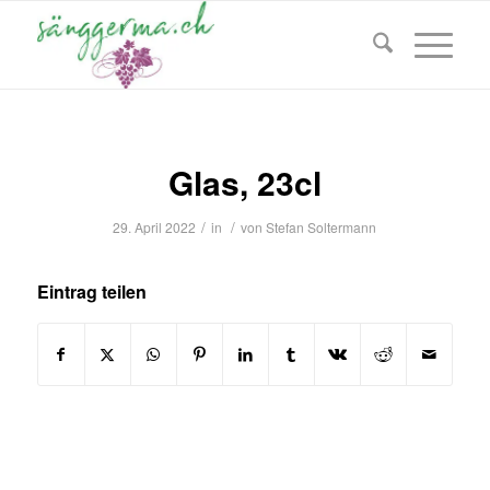
Glas, 23cl
/
/
29. April 2022
in
von
Stefan Soltermann
Eintrag teilen