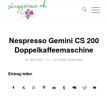
Nespresso Gemini CS 200
Doppelkaffeemaschine
/
/
29. April 2022
in
von
Stefan Soltermann
Eintrag teilen