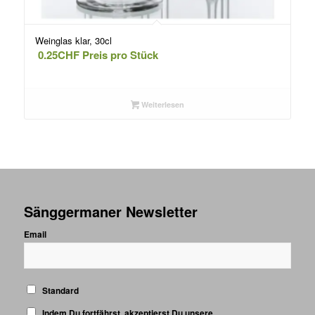
Weinglas klar, 30cl
0.25
CHF
Preis pro Stück
Weiterlesen
Sänggermaner Newsletter
Email
Standard
Indem Du fortfährst, akzeptierst Du unsere