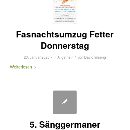
Fasnachtsumzug Fetter
Donnerstag
/
/
23. Januar 2026
in
Allgemein
von
David Imseng
Weiterlesen
5. Sänggermaner