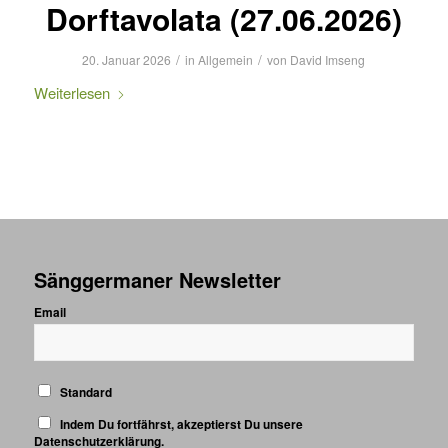
Dorftavolata (27.06.2026)
/
/
20. Januar 2026
in
Allgemein
von
David Imseng
Weiterlesen
Sänggermaner Newsletter
Email
Standard
Indem Du fortfährst, akzeptierst Du unsere
Datenschutzerklärung.